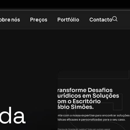
obre nós
Preços
Portfólio
Contacto
ida