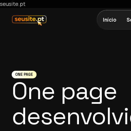
seusite.pt
Início
S
ONE PAGE
One page
desenvolv