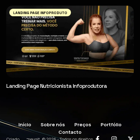
LANDING PAGE INFOPRODUTO
Landing Page Nutricionista Infoprodutora
Início
Sobre nós
Preços
Portfólio
Contacto
-
Criado
seusit
© 2026 - Todos os direitos