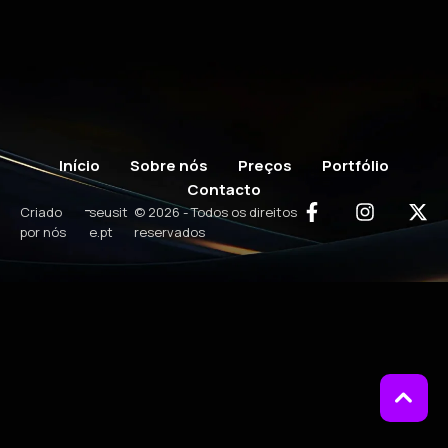
Início
Sobre nós
Preços
Portfólio
Contacto
-
Criado
seusit
© 2026 - Todos os direitos
por nós
e.pt
reservados