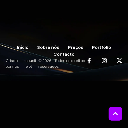
Início
Sobre nós
Preços
Portfólio
Contacto
-
Criado
seusit
© 2026 - Todos os direitos
por nós
e.pt
reservados