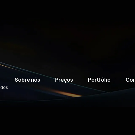
Sobre nós
Preços
Portfólio
Con
ados