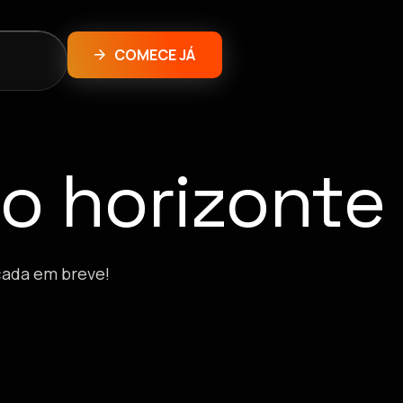
COMECE JÁ
o horizonte
çada em breve!