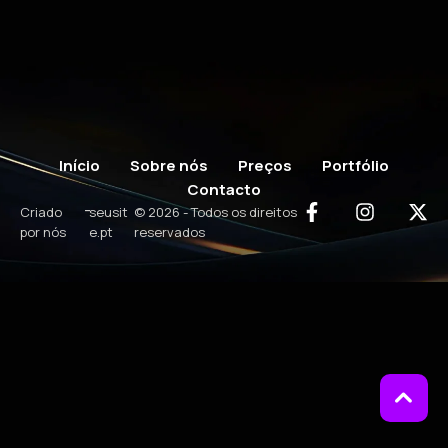
Início
Sobre nós
Preços
Portfólio
Contacto
-
Criado
seusit
© 2026 - Todos os direitos
por nós
e.pt
reservados